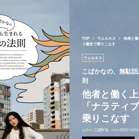
TOP
ウェルネス
他者と働
う概念で乗りこなす
ウェルネス
こばかなの、無駄話
則
他者と働く上
「ナラティ
乗りこなす
こばかな
author:
date:
2023/12/03