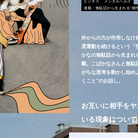
ビジネス
メンタルヘルス
連載：無駄話から生まれる“感性
外からの力が作用しなけ
度運動を続けるという「
かなの無駄話から生まれ
載。こばかなさんと無駄
がちな思考を動かし始めよ
くこと”のお話し。
お互いに相手をヤ
いる現象について