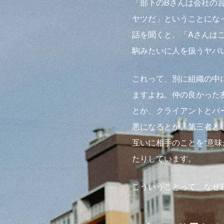
「部下のBさんは会社の
ヤツだ」ということにな
話を聞くと、「Aさんは
駒みたいに人を扱うヤバ
これって、別に組織の中
ますよね。仲の良かった
とか、クライアントとパ
悪になるとか。第三者と
互いに相手のことを“意味
たりしています。
こういうことって、なぜ