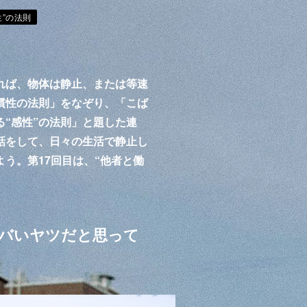
”の法則
れば、物体は静止、または等速
慣性の法則」をなぞり、「こば
る“感性”の法則」と題した連
話をして、日々の生活で静止し
う。第17回目は、“他者と働
バいヤツだと思って