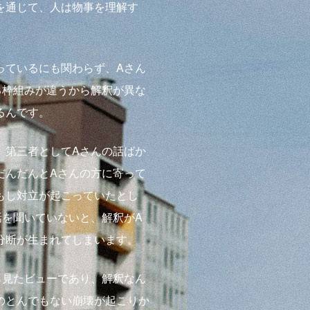
を通じて、人は物事を理解す
っているにも関わらず、Aさん
る枠組みが違うから解釈が異な
るんです。
、第三者としてAさんの話ばか
だんだんとAさんの方に寄って
もし対立が起こっていたとし
話を聞いていないと、解釈がA
分断が生まれてしまいます。
ら見たビューであり、解釈なん
のとんでもない崩壊が起こりか