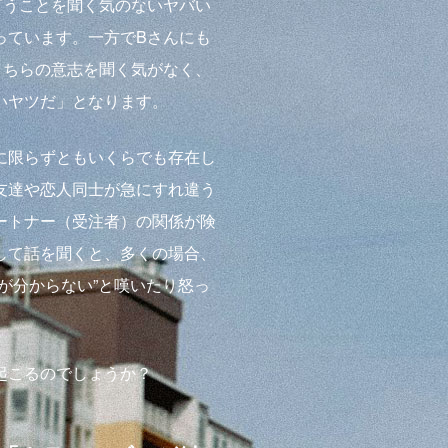
言うことを聞く気のないヤバい
っています。一方でBさんにも
こちらの意志を聞く気がなく、
いヤツだ」となります。
に限らずともいくらでも存在し
友達や恋人同士が急にすれ違う
ートナー（受注者）の関係が険
して話を聞くと、多くの場合、
が分からない”と嘆いたり怒っ
起こるのでしょうか？