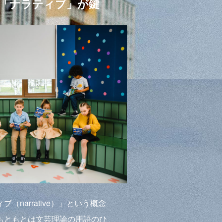
「ナラティブ」が鍵
（narrative）」という概念
もともとは文芸理論の用語のひ