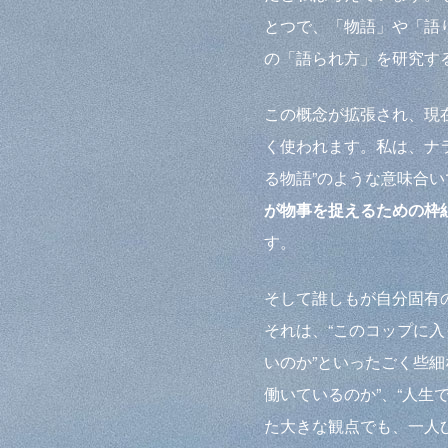
とつで、「物語」や「語
の「語られ方」を研究す
この概念が拡張され、現
く使われます。私は、ナ
る物語”のような意味合
が物事を捉えるための枠
す。
そして誰しもが自分固有
それは、“このコップに
いのか”といったごく些細
働いているのか”、“人生
た大きな観点でも、一人