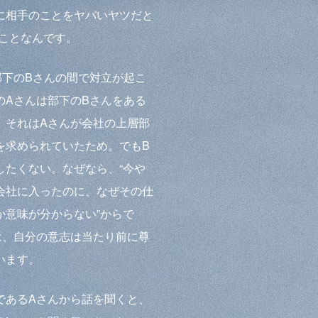
に相手のことをヤバいヤツだと
うことなんです。
部下のBさんの間で対立が起こ
のAさんは部下のBさんをある
。それはAさんが会社の上層部
を求められていたため。でもB
したくない。なぜなら、“今や
会社に入ったのに、なぜその仕
か意味が分からない”からで
は、自分の意志は当たり前に尊
います。
であるAさんから話を聞くと、