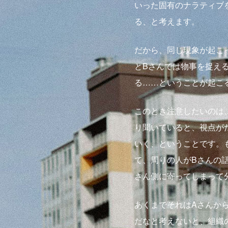
いった固有のナラティブ
る、と考えます。
だから、同じ現象が起こ
とBさんでは物事を捉え
る……ということが起こ
このとき注意したいのは
り聞いていると、視点が
いく、ということです。
て、周りの人がBさんの
さん側に寄ってしまって
あくまでそれはAさんか
だなと考えないと、組織