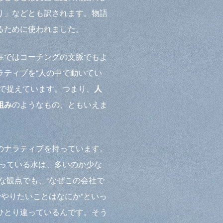
り」などとも訳されます。物語
るために使われました。
在ではコーチングの文脈でもよ
ラティブを“人の中で動いてい
いで捉えています。つまり、
人
組み
のようなもの、ともいえま
のナラティブを持っています。
入っている水は、多いのか少な
な観点でも、“なぜこの会社で
でやりたいことはなにか”といっ
ひとり違っているんです。そう