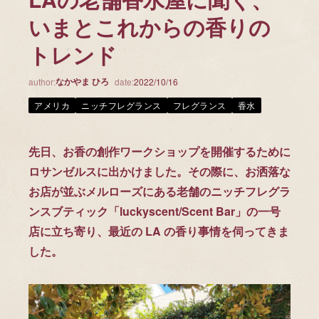
いまとこれからの香りの
トレンド
なかやま ひろ
author:
date:
2022/10/16
アメリカ
ニッチフレグランス
フレグランス
香水
先日、お香の創作ワークショップを開催するために
ロサンゼルスに出かけました。その際に、お洒落な
お店が並ぶメルローズにある老舗のニッチフレグラ
ンスブティック「luckyscent/Scent Bar」の一号
店に立ち寄り、最近の LA の香り事情を伺ってきま
した。