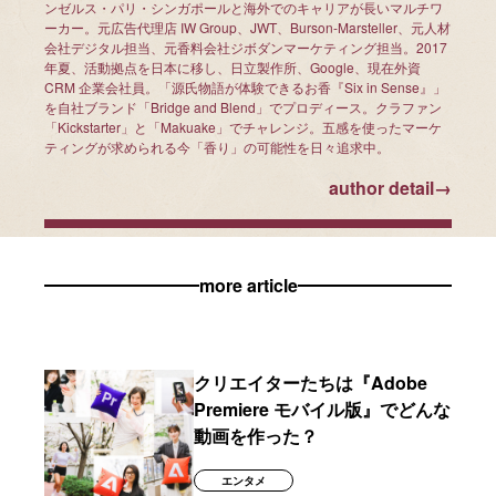
ンゼルス・パリ・シンガポールと海外でのキャリアが長いマルチワ
ーカー。元広告代理店 IW Group、JWT、Burson-Marsteller、元人材
会社デジタル担当、元香料会社ジボダンマーケティング担当。2017
年夏、活動拠点を日本に移し、日立製作所、Google、現在外資
CRM 企業会社員。「源氏物語が体験できるお香『Six in Sense』」
を自社ブランド「Bridge and Blend」でプロディース。クラファン
「Kickstarter」と「Makuake」でチャレンジ。五感を使ったマーケ
ティングが求められる今「香り」の可能性を日々追求中。
author detail
→
more article
クリエイターたちは『Adobe
Premiere モバイル版』でどんな
動画を作った？
エンタメ