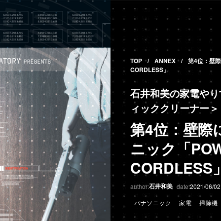
TOP
ANNEX
第4位：壁際
CORDLESS」
石井和美の家電やり
ィッククリーナー＞
第4位：壁際
ニック「POW
CORDLESS
石井和美
author:
date:
2021/06/02
パナソニック
家電
掃除機