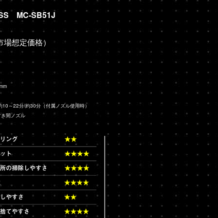
SS MC-SB51J
後（市場想定価格）
mm
約10～22分/約30分（付属ノズル使用時）
すき間ノズル