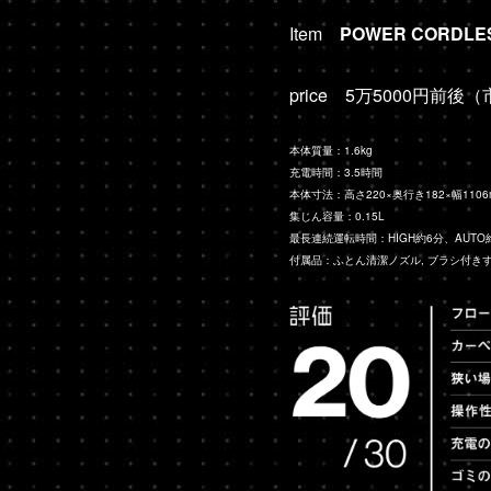
Item
POWER CORDLE
price 5万5000円前
本体質量：1.6kg
充電時間：3.5時間
本体寸法：高さ220×奥行き182×幅1106
集じん容量：0.15L
最長連続運転時間：HIGH約6分、AUTO
付属品：ふとん清潔ノズル, ブラシ付き