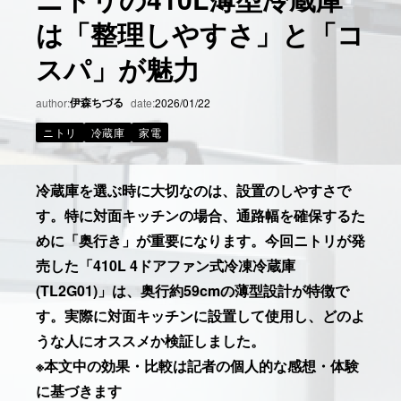
は「整理しやすさ」と「コ
スパ」が魅力
伊森ちづる
author:
date:
2026/01/22
ニトリ
冷蔵庫
家電
冷蔵庫を選ぶ時に大切なのは、設置のしやすさで
す。特に対面キッチンの場合、通路幅を確保するた
めに「奥行き」が重要になります。今回ニトリが発
売した「410L 4ドアファン式冷凍冷蔵庫
(TL2G01)」は、奥行約59cmの薄型設計が特徴で
す。実際に対面キッチンに設置して使用し、どのよ
うな人にオススメか検証しました。
※本文中の効果・比較は記者の個人的な感想・体験
に基づきます