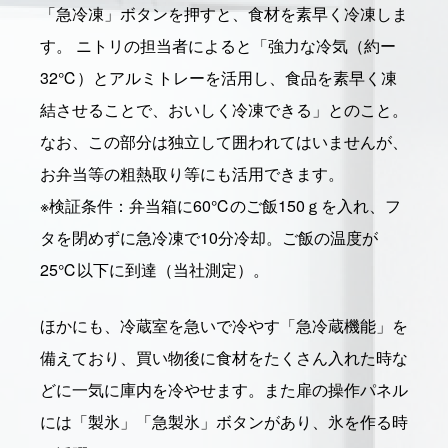
「急冷凍」ボタンを押すと、食材を素早く冷凍しま
す。 ニトリの担当者によると「強力な冷気（約ー
32℃）とアルミトレーを活用し、食品を素早く凍
結させることで、おいしく冷凍できる」とのこと。
なお、この部分は独立して囲われてはいませんが、
お弁当等の粗熱取り等にも活用できます。
※検証条件：弁当箱に60℃のご飯150ｇを入れ、フ
タを閉めずに急冷凍で10分冷却。ご飯の温度が
25℃以下に到達（当社測定）。
ほかにも、冷蔵室を急いで冷やす「急冷蔵機能」を
備えており、買い物後に食材をたくさん入れた時な
どに一気に庫内を冷やせます。また扉の操作パネル
には「製氷」「急製氷」ボタンがあり、氷を作る時