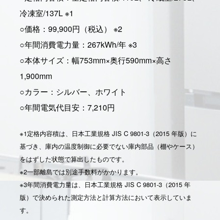
冷凍室/137L ※1
○価格：99,900円（税込） ※2
○年間消費電力量：267kWh/年 ※3
○本体サイズ：幅753mm×奥行590mm×高さ
1,900mm
○カラー：シルバー、ホワイト
○年間電気代目安：7,210円
※1定格内容積は、日本工業規格 JIS C 9801-3（2015 年版）に
基づき、庫内の温度制御に必要でない庫内部品（棚やケース）
をはずした状態で算出したものです。
※2一部離島では別途手数料がかかります。
※3年間消費電力量は、日本工業規格 JIS C 9801-3（2015 年
版）で決められた測定方法と計算方法において表示していま
す。