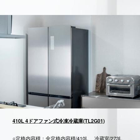
410L 4ドアファン式冷凍冷蔵庫(TL2G01)
○定格内容積：全定格内容積/410L、 冷蔵室/273L、