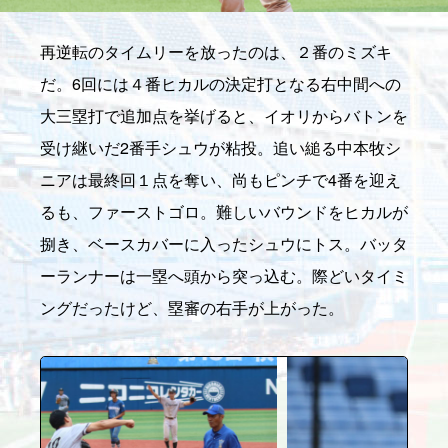
再逆転のタイムリーを放ったのは、２番のミズキ
だ。6回には４番ヒカルの決定打となる右中間への
大三塁打で追加点を挙げると、イオリからバトンを
受け継いだ2番手シュウが粘投。追い縋る中本牧シ
ニアは最終回１点を奪い、尚もピンチで4番を迎え
るも、ファーストゴロ。難しいバウンドをヒカルが
捌き、ベースカバーに入ったシュウにトス。バッタ
ーランナーは一塁へ頭から突っ込む。際どいタイミ
ングだったけど、塁審の右手が上がった。