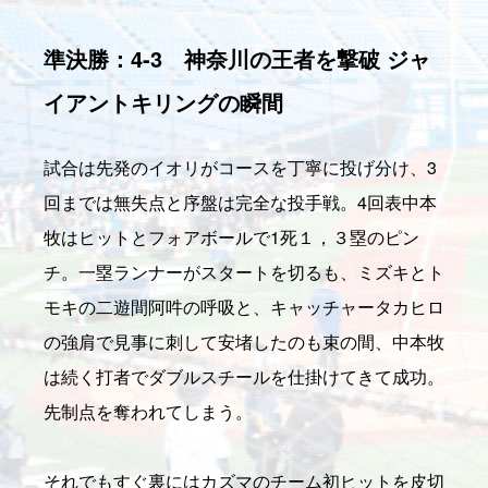
準決勝：4-3 神奈川の王者を撃破 ジャ
イアントキリングの瞬間
試合は先発のイオリがコースを丁寧に投げ分け、3
回までは無失点と序盤は完全な投手戦。4回表中本
牧はヒットとフォアボールで1死１，３塁のピン
チ。一塁ランナーがスタートを切るも、ミズキとト
モキの二遊間阿吽の呼吸と、キャッチャータカヒロ
の強肩で見事に刺して安堵したのも束の間、中本牧
は続く打者でダブルスチールを仕掛けてきて成功。
先制点を奪われてしまう。
それでもすぐ裏にはカズマのチーム初ヒットを皮切