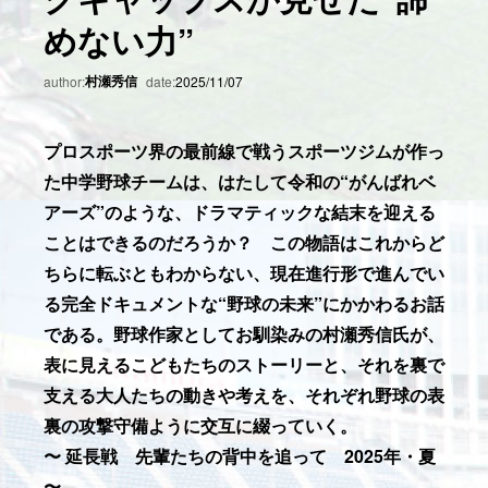
めない力”
村瀬秀信
author:
date:
2025/11/07
プロスポーツ界の最前線で戦うスポーツジムが作っ
た中学野球チームは、はたして令和の“がんばれベ
アーズ”のような、ドラマティックな結末を迎える
ことはできるのだろうか？ この物語はこれからど
ちらに転ぶともわからない、現在進行形で進んでい
る完全ドキュメントな“野球の未来”にかかわるお話
である。野球作家としてお馴染みの村瀬秀信氏が、
表に見えるこどもたちのストーリーと、それを裏で
支える大人たちの動きや考えを、それぞれ野球の表
裏の攻撃守備ように交互に綴っていく。
〜 延長戦 先輩たちの背中を追って 2025年・夏
〜