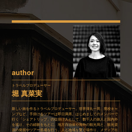
author
トラベルプロデューサー
堀 真菜実
新しい旅を作るトラベルプロデューサー。世界弾丸一周、廃校キャ
ンプなど、手掛けるツアーは即日満席。はじめましてのメンバーで
行く「シェアトリップ」の仕掛け人として、数千人の旅人と国内外
を巡り、その経験をもとに、地方自治体や海外の観光局と、観光資
源の発掘やツアー造成を行う。人と地域を繋ぐ場作り、メディア出