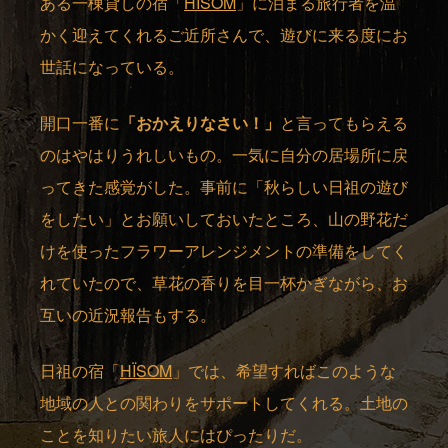
ある一棟貸しの宿「
HÏSOM
」に泊まる旅行者を温
かく迎えてくれるご近所さんで、遊びに来る度にお
世話になっている。
開口一番に
「おかえりなさい！」
と言ってもらえる
のはやはりうれしいもの。一気に自分の居場所に戻
ってきた感覚がした。事前に「秋らしい日祖の遊び
をしたい」とお願いしておいたところ、山の野花だ
けを使ったフラワーアレンジメントの準備をしてく
れていたので、草花の香りを目一杯かぎながら、お
互いの近況報告もする。
日祖の宿「
HÏSOM
」では、希望すればこのような
地域の人との関わりをサポートしてくれる。土地の
ことを知りたい旅人にはぴったりだ。