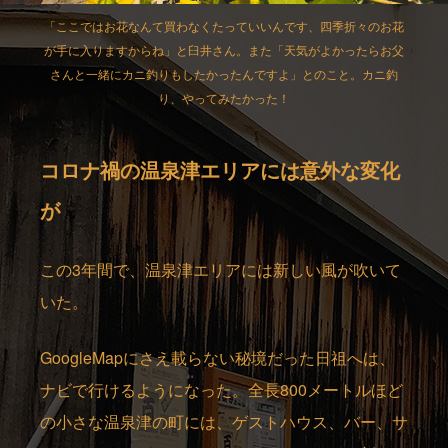
「ここではお花なんて買わなくたっていいんです、四季折々のお花
が手に入りますからね」と臼井さん。また「天気がよかったらお父
さんと一緒にカニ釣りもしたかったんですよ」とのこと。カニ釣
り、やってみたかった！
コロナ禍の温泉津エリアには意外な変化
が
この3年間で、温泉津エリアには新しい風が吹いて
いた。
GoogleMapにさえ載らない秘境だった日祖へは、
ナビで行けるようになった。全長800メートルほど
の小さな温泉津の町には、ゲストハウス、バー、サ