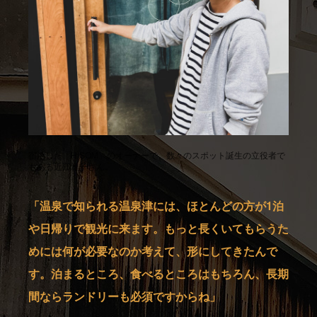
宿泊した「HÏSOM」のオーナーで、数々のスポット誕生の立役者で
もある近江雅子さん。
「温泉で知られる温泉津には、ほとんどの方が1泊
や日帰りで観光に来ます。もっと長くいてもらうた
めには何が必要なのか考えて、形にしてきたんで
す。泊まるところ、食べるところはもちろん、長期
間ならランドリーも必須ですからね」