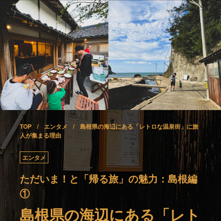
TOP
エンタメ
島根県の海辺にある「レトロな温泉街」に旅
人が集まる理由
エンタメ
ただいま！と「帰る旅」の魅力：島根編
①
島根県の海辺にある「レト