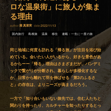
ロな温泉街」に旅人が集ま
る理由
堀 真菜実
author:
date:
2022/11/13
国内旅行
島根旅
温泉
移住
連載：一生に一度の旅
同じ地域に何度も訪れる「帰る旅」が注目を浴び始
めている。会いたい人がいるから、好きな景色があ
るからーー「帰る」理由はさまざまだが、パンデミ
ックで繋がりが分断され、暮らしが多様化するな
か、日常から離れて羽を伸ばせる「第2のふるさ
と」の存在は、よりニーズが高まるだろう。
一方で「知り合いもいない旅先では、住む人たちと
関わりを持ったり、カルチャーを知ったりするとっ