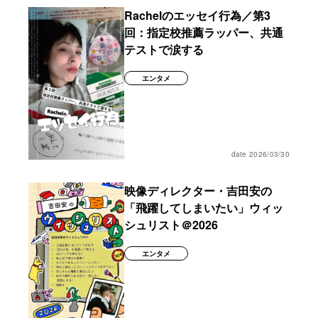
Rachelのエッセイ行為／第3
回：指定校推薦ラッパー、共通
テストで涙する
エンタメ
date 2026/03/30
映像ディレクター・吉田安の
「飛躍してしまいたい」ウィッ
シュリスト＠2026
エンタメ