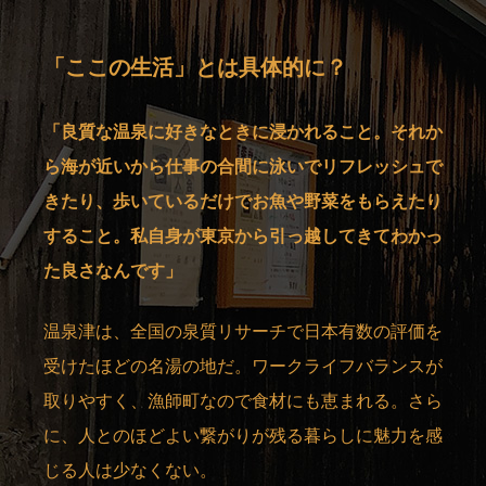
「ここの生活」とは具体的に？
「良質な温泉に好きなときに浸かれること。それか
ら海が近いから仕事の合間に泳いでリフレッシュで
きたり、歩いているだけでお魚や野菜をもらえたり
すること。私自身が東京から引っ越してきてわかっ
た良さなんです」
温泉津は、全国の泉質リサーチで日本有数の評価を
受けたほどの名湯の地だ。ワークライフバランスが
取りやすく、漁師町なので食材にも恵まれる。さら
に、人とのほどよい繋がりが残る暮らしに魅力を感
じる人は少なくない。