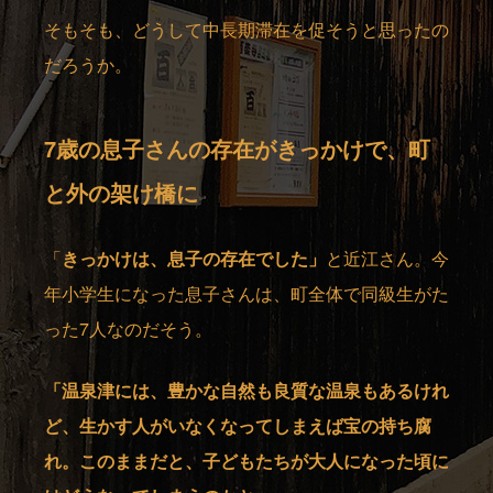
そもそも、どうして中長期滞在を促そうと思ったの
だろうか。
7歳の息子さんの存在がきっかけで、町
と外の架け橋に
「
きっかけは、息子の存在でした」
と近江さん。今
年小学生になった息子さんは、町全体で同級生がた
った7人なのだそう。
「温泉津には、豊かな自然も良質な温泉もあるけれ
ど、生かす人がいなくなってしまえば宝の持ち腐
れ。このままだと、子どもたちが大人になった頃に