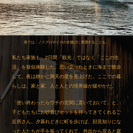
港では、ノドグロやイカの水揚げに遭遇することも。
私たち家族も、2日間「観光」ではなく「ここの生
活」を疑似体験した。思い立ったときに海まで散歩
して、夜は静かに満天の星を見上げた。ここでの暮
らしは、家と家、人と人との境界線が緩やかだ。
「使い終わったらウチの玄関に置いておいて」と、
子どもたちにお砂遊びセットを持ってきてくれるご
近所さん。夕暮れどきに町を歩けば、顔見知りにな
った人たちが手を振ってくれて、外出から戻ると庭