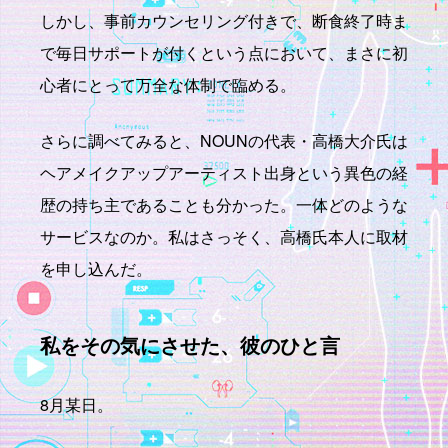
しかし、事前カウンセリング付きで、断食終了時ま
で毎日サポートが付くという点において、まさに初
心者にとって万全な体制で臨める。
さらに調べてみると、NOUNの代表・高橋大介氏は
ヘアメイクアップアーティスト出身という異色の経
歴の持ち主であることも分かった。一体どのような
サービスなのか。私はさっそく、高橋氏本人に取材
を申し込んだ。
私をその気にさせた、彼のひと言
8月某日。