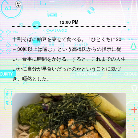
12:00 PM
十割そばに納豆を乗せて食べる。「ひとくちに20
～30回以上は噛む」という高橋氏からの指示に従
い、食事に時間をかける。すると、これまでの人生
いかに自分が早食いだったのかということに気づ
き、唖然とした。