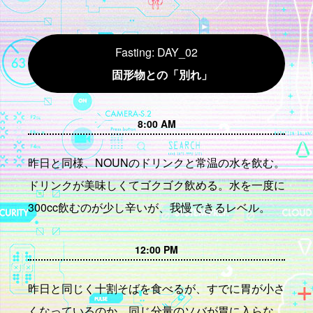
Fasting: DAY_02
固形物との「別れ」
8:00 AM
昨日と同様、NOUNのドリンクと常温の水を飲む。
ドリンクが美味しくてゴクゴク飲める。水を一度に
300cc飲むのが少し辛いが、我慢できるレベル。
12:00 PM
昨日と同じく十割そばを食べるが、すでに胃が小さ
くなっているのか、同じ分量のソバが胃に入らな