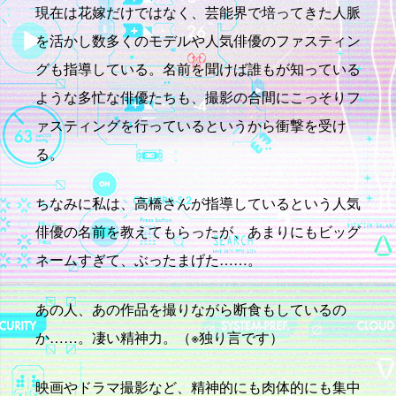
現在は花嫁だけではなく、芸能界で培ってきた人脈
を活かし数多くのモデルや人気俳優のファスティン
グも指導している。名前を聞けば誰もが知っている
ような多忙な俳優たちも、撮影の合間にこっそりフ
ァスティングを行っているというから衝撃を受け
る。
ちなみに私は、高橋さんが指導しているという人気
俳優の名前を教えてもらったが、あまりにもビッグ
ネームすぎて、ぶったまげた……。
あの人、あの作品を撮りながら断食もしているの
か……。凄い精神力。（※独り言です）
映画やドラマ撮影など、精神的にも肉体的にも集中