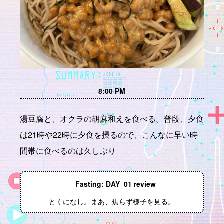
8:00 PM
湯豆腐と、オクラの胡麻和えを食べる。普段、夕食
は21時や22時に夕食を摂るので、こんなに早い時
間帯に食べるのは久しぶり
Fasting: DAY_01 review
とくになし。まあ、焦らず様子を見る。