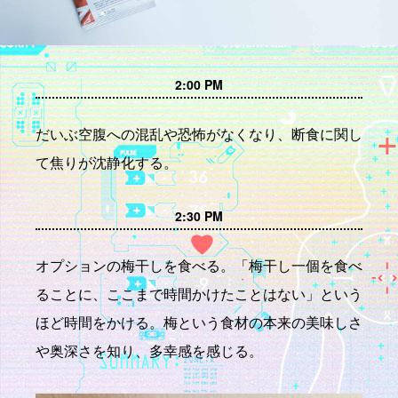
2:00 PM
だいぶ空腹への混乱や恐怖がなくなり、断食に関し
て焦りが沈静化する。
2:30 PM
オプションの梅干しを食べる。「梅干し一個を食べ
ることに、ここまで時間かけたことはない」という
ほど時間をかける。梅という食材の本来の美味しさ
や奥深さを知り、多幸感を感じる。