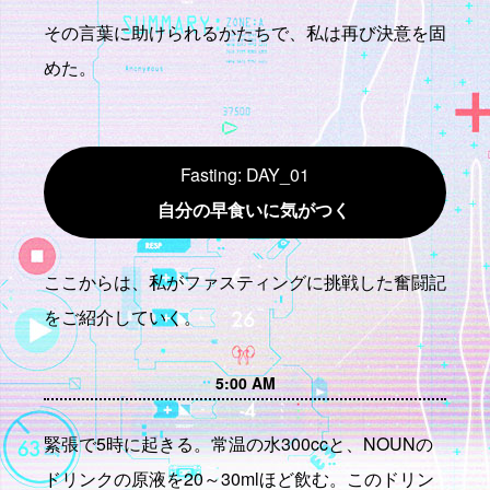
その言葉に助けられるかたちで、私は再び決意を固
めた。
Fasting: DAY_01
自分の早食いに気がつく
ここからは、私がファスティングに挑戦した奮闘記
をご紹介していく。
5:00 AM
緊張で5時に起きる。常温の水300ccと、NOUNの
ドリンクの原液を20～30mlほど飲む。このドリン