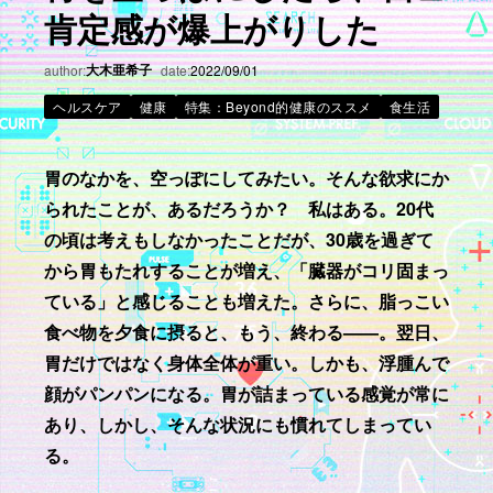
肯定感が爆上がりした
大木亜希子
author:
date:
2022/09/01
ヘルスケア
健康
特集：Beyond的健康のススメ
食生活
胃のなかを、空っぽにしてみたい。そんな欲求にか
られたことが、あるだろうか？ 私はある。20代
の頃は考えもしなかったことだが、30歳を過ぎて
から胃もたれすることが増え、「臓器がコリ固まっ
ている」と感じることも増えた。さらに、脂っこい
食べ物を夕食に摂ると、もう、終わる——。翌日、
胃だけではなく身体全体が重い。しかも、浮腫んで
顔がパンパンになる。胃が詰まっている感覚が常に
あり、しかし、そんな状況にも慣れてしまってい
る。