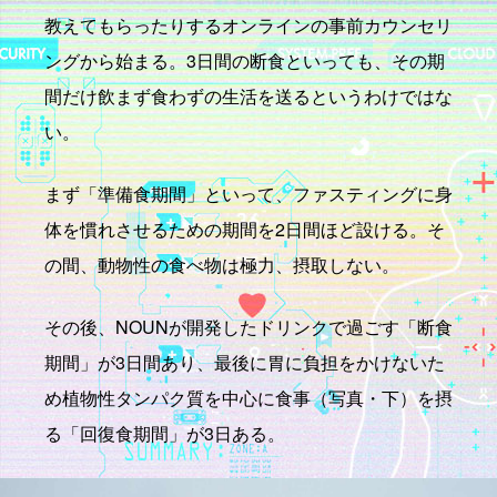
教えてもらったりするオンラインの事前カウンセリ
ングから始まる。3日間の断食といっても、その期
間だけ飲まず食わずの生活を送るというわけではな
い。
まず「準備食期間」といって、ファスティングに身
体を慣れさせるための期間を2日間ほど設ける。そ
の間、動物性の食べ物は極力、摂取しない。
その後、NOUNが開発したドリンクで過ごす「断食
期間」が3日間あり、最後に胃に負担をかけないた
め植物性タンパク質を中心に食事（写真・下）を摂
る「回復食期間」が3日ある。