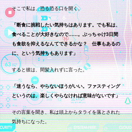
そこで私は、恐る恐る口を開く。
「断食に挑戦したい気持ちはあります。でも私は、
食べることが大好きなので
……
。ぶっちゃけ
3
日間
も食欲を抑えるなんてできるかな？ 仕事もあるの
に、という気持ちもあります」
すると彼は、間髪入れずに言った。
「迷うなら、やらないほうがいい。ファスティング
というのは、楽しくやらなければ意味がないです」
その言葉を聞き、私は頭上からタライを落とされた
気持ちになった。