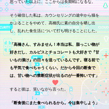
思っていた以上に、ここからは長期戦になるな。
そう確信した私は、カウンセリングの途中から猫を
かぶることをやめて、高橋氏に素の自分を晒し出
し、乱れた食生活について打ち明けることにした。
「高橋さん、すみません！
本当は私、脂っこい物が
好きだし、カルピスとチョコレートも大好きで『甘
いもの漬け』の日々を送っているんです。寝る前で
も平気で食べちゃうくらい。だから今回の断食で
は、甘い物への禁断症状が出るのが一番怖いです」
すると彼は、笑いながら言った。
「断食後にまた食べられるから。今は集中しよう」