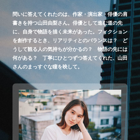
問いに答えてくれたのは、作家・演出家・俳優の肩
書きを持つ山田由梨さん。俳優として進む道の先
に、自身で物語を描く未来があった。フィクション
を創作するとき、リアリティとのバランスは？ ど
うして観る人の気持ちが分かるの？ 物語の先には
何がある？ 丁寧にひとつずつ答えてくれた、山田
さんのまっすぐな瞳を映して。