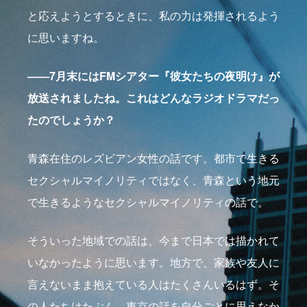
と応えようとするときに、私の力は発揮されるよう
に思いますね。
――7月末にはFMシアター『彼女たちの夜明け』が
放送されましたね。これはどんなラジオドラマだっ
たのでしょうか？
青森在住のレズビアン女性の話です。都市で生きる
セクシャルマイノリティではなく、青森という地元
で生きるようなセクシャルマイノリティの話で。
そういった地域での話は、今まで日本では描かれて
いなかったように思います。地方で、家族や友人に
言えないまま抱えている人はたくさんいるはず。そ
の人たちはたぶん、東京の話を自分ごとに思えなか