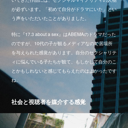
が必ずいます。「初めて自分がドラマにいた」とい
う声をいただいたことがありました。
特に『17.3 about a sex』はABEMAのドラマだった
のですが、10代の子が観るメディアなので居場所
を与えられた感覚があります。自分のセクシャリテ
ィに悩んでいる子たちが観て、もしかして自分のこ
とかもしれないと感じてもらえたのはよかったです
ね。
社会と視聴者を媒介する感覚