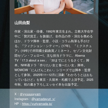
山田由梨
作家・演出家・俳優。1992年東京生まれ。立教大学在学
中に「贅沢貧乏」を旗揚げ。全作品の作・演出を務める
ほか、ドラマ脚本・監督、小説・コラム執筆も手がけ
る。『フィクション・シティー』(17年)、『ミクスチュ
ア』(19年)で岸田國士戯曲賞ノミネート。セゾン文化財
団セゾン・フェローI。主な担当ドラマに、Abema
TV「17.3 about a sex」「30までにとうるさくて」脚
本。NHK夜ドラ「作りたい女と食べたい女」脚本。
WOWOW「にんげんこわい」シリーズでは脚本・監督
として参加。2025年11~12月に演劇『わかろうとはおも
っているけど』を東京・久留米・札幌で上演予定。2025
年秋、初の書き下ろしエッセイ本を出版予定。
X：
＠yyuuuuyyam
Instagram：
@yamadayuri_v/
HP：
https://yuriyamada.jp/