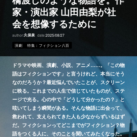
家・演出家 山田由梨が社
会を想像するために
久保泉
author:
date:
2025/08/27
演劇
特集：フィクション八百
ドラマや映画、演劇、小説、アニメ……。「この物
語はフィクションです」と言うけれど、本当にそう
なのだろうか？最近悩んでいたことが、スクリーン
に映る。これまでの人生で信じていたものが、ステ
ージで光る。心の中で「どうして分かったの？」と
呟いてしまう瞬間がある。そんな物語に出会って、
救われて、支えられてきた人も少なからずいるはず
だ。フィクションってどこまでがフィクション？物
語をつくる人に、そのことを聞いてみたくなった。