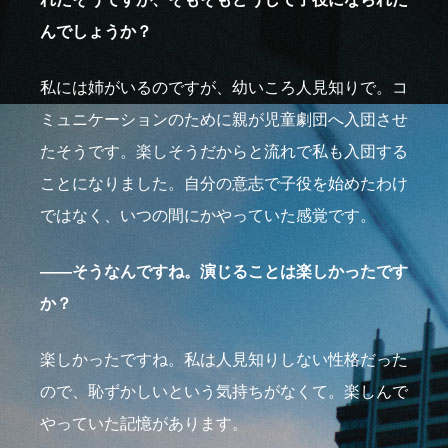
んでしょうか？
私には姉がいるのですが、幼いころ人見知りで。コ
ミュニケーションのために親が児童劇団へ入団させ
たそうです。楽しそうだからと流れで私も入団する
ことになりました。自分の意志で子役を始めたわけ
ではなく、いつの間にかやっていた感覚です。
――そうなんですね。演じることは楽しかったです
か？
楽しかったですね。私は人見知りしない性格だった
ので、恥ずかしいという気持ちがなくて。楽しんで
やっていた記憶があります。