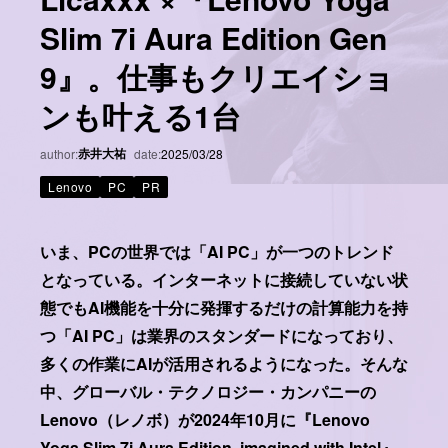
Slim 7i Aura Edition Gen
9』。仕事もクリエイショ
ンも叶える1台
赤井大祐
author:
date:
2025/03/28
Lenovo
PC
PR
いま、PCの世界では「AI PC」が一つのトレンド
となっている。インターネットに接続していない状
態でもAI機能を十分に発揮するだけの計算能力を持
つ「AI PC」は業界のスタンダードになっており、
多くの作業にAIが活用されるようになった。そんな
中、グローバル・テクノロジー・カンパニーの
Lenovo（レノボ）が2024年10月に『Lenovo
Yoga Slim 7i Aura Edition, imagined with Intel』