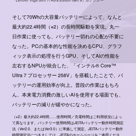
そして70Whの大容量バッテリーによって、なんと
最大約22.4時間（※2）の長時間駆動を実現。丸一
日作業に使っても、バッテリー切れの心配が不要に
なった。PCの基本的な性能を決めるCPU、グラフ
ィック表示の処理を行うGPU、そしてAIの性能を
左右するNPUが統合した、「インテル® Core™
Ultra 7 プロセッサー 258V」を搭載したことで、バ
ッテリーの運用効率が向上。普段の作業はもちろ
ん、本来電力消費の激しいAIを使用する場面でも、
バッテリーの減りが緩やかになった。
（※2）最大約22.4時間……使用時間／充電時間はご利用状況によっ
て異なります。バッテリー使用時間はJEITAバッテリー動作時間測定
法（Ver2.0、またはVer3.0）に準拠して測定。JEITAバッテリー動作
時間測定法につきましては、JEITAのホームページをご参照くださ