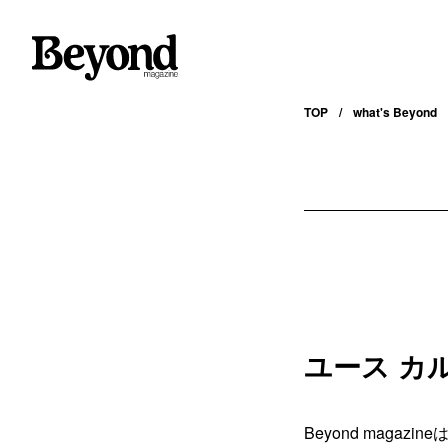
TOP
what's Beyond
ユース
カ
Beyond mag