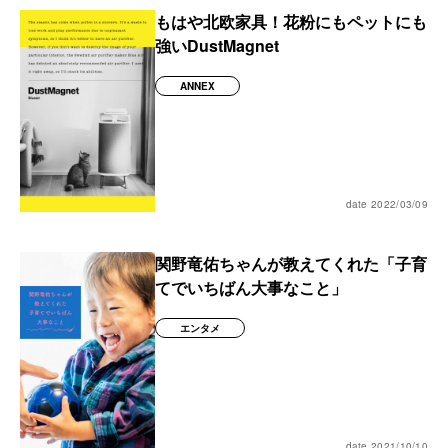
もはや北欧家具！花粉にもペットにも
強いDustMagnet
ANNEX
date 2022/03/09
関野竜佑ちゃんが教えてくれた「子育
てでいちばん大事なこと」
エンタメ
date 2021/10/10